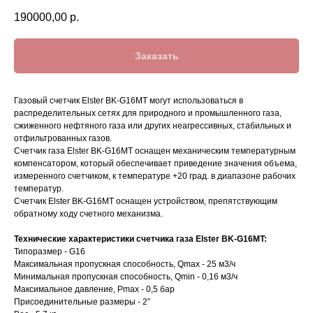
190000,00
р.
Заказать
Газовый счетчик Elster BK-G16MT могут использоваться в
распределительных сетях для природного и промышленного газа,
сжиженного нефтяного газа или других неагрессивных, стабильных и
отфильтрованных газов.
Счетчик газа Elster BK-G16MT оснащен механическим температурным
компенсатором, который обеспечивает приведение значения объема,
измеренного счетчиком, к температуре +20 град. в диапазоне рабочих
температур.
Счетчик Elster BK-G16MT оснащен устройством, препятствующим
обратному ходу счетного механизма.
Технические характеристики счетчика газа Elster BK-G16MT:
Типоразмер - G16
Максимальная пропускная способность, Qmax - 25 м3/ч
Минимальная пропускная способность, Qmin - 0,16 м3/ч
Максимальное давление, Pmax - 0,5 бар
Присоединительные размеры - 2”