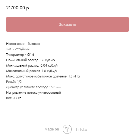
21700,00
р.
Заказать
Назначение - бытовое
Тип - струйный
Типоразмер - G1.6
Номинальный расход 1.6 куб.м/ч
Минимальный расход 0.04 куб.м/ч
Максимальный расход 1.6 куб.м/ч
Макс. допустимое избыточное давление 1.5 кПа
Резьба 1/2
Диаметр условного прохода 15.0 мм
Направление потока универсальный
Вес 0.7 кг
Tilda
Made on