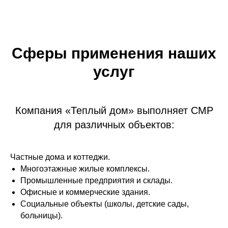
тепло и комфорт в каждом доме, офисе
или предприятии.
Мы стремимся обеспечить каждое
Сферы применения наших
жилище или бизнес качественным
отопительным оборудованием, которое
услуг
создаёт уют, экономит ресурсы и служит
долгие годы.
Компания «Теплый дом» выполняет СМР
для различных объектов:
Продажа и установка газовых котлов в 
Частные дома и коттеджи.
газовых котлов в Алматы и Алматинской об
Многоэтажные жилые комплексы.
оптимальное решение для отопления вашего
Промышленные предприятия и склады.
Офисные и коммерческие здания.
безопасность и высокую энергоэффективнос
Социальные объекты (школы, детские сады,
Почему выбирают нас? Мы предлагаем
про
больницы).