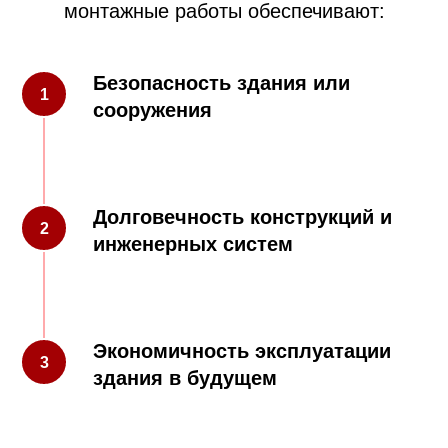
монтажные работы обеспечивают:
Безопасность здания или
сооружения
Долговечность конструкций и
инженерных систем
О нас
Мы — команда профессионалов,
Экономичность эксплуатации
специализирующаяся на продаже
здания в будущем
современных и надежных
газовых
котлов
для отопления жилых,
коммерческих и промышленных объектов.
Наш опыт и знания позволяют обеспечить