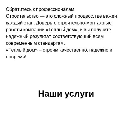
современные модели от ведущих производи
Задать вопрос
настенные газовые котлы
для разных тип
Обратитесь к профессионалам
Строительство — это сложный процесс, где важен
ваших потребностей и бюджета. У нас досту
каждый этап. Доверьте строительно-монтажные
профессиональный монтаж с соблюдением вс
работы компании «Теплый дом», и вы получите
оборудования. Вы получаете полный пакет 
надежный результат, соответствующий всем
современным стандартам.
ремонт. Регулярное техническое обслужива
+7
«Теплый дом» – строим качественно, надежно и
неисправностей мы оперативно проводим р
вовремя!
запчастями.
Купить газовый котел
с гаран
отопительного оборудования с многолетним
индивидуальный подход к каждому клиенту.
тепло и комфорт на долгие годы!
Наши услуги
Отправить
Контакты